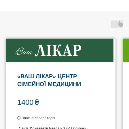
«ВАШ ЛІКАР» ЦЕНТР
СІМЕЙНОЇ МЕДИЦИНИ
1400
₴
⏱ Власна лабораторія
📍
вул. Єлизавети Чавдар, 2
(М Осокорки)