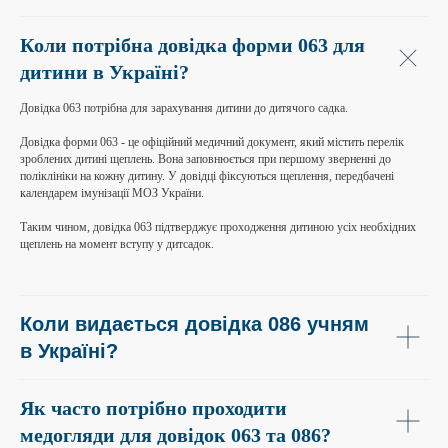
Коли потрібна довідка форми 063 для
дитини в Україні?
Довідка 063 потрібна для зарахування дитини до дитячого садка.
Довідка форми 063 - це офіційний медичний документ, який містить перелік
зроблених дитині щеплень. Вона заповнюється при першому зверненні до
поліклініки на кожну дитину. У довідці фіксуються щеплення, передбачені
календарем імунізації МОЗ України.
Таким чином, довідка 063 підтверджує проходження дитиною усіх необхідних
щеплень на момент вступу у дитсадок.
Коли видається довідка 086 учням
в Україні?
Як часто потрібно проходити
медогляди для довідок 063 та 086?