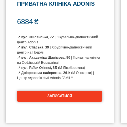
ПРИВАТНА КЛІНІКА ADONIS
6884
₴
📍
вул. Жилянська, 72
| Лікувально-діагностичний
центр Adonis
📍
вул. Спаська, 39
| Хірургічно-діагностичний
центр на Подолі
📍
вул. Академіка Шалімова, 90
| Приватна клініка
на Софіївській Борщагівці
📍
вул. Раїси Окіпної, 8Б
(М Лівобережна)
📍
Дніпровська набережна, 26-К
(М Осокорки) |
Центр здоров'я сім'ї Adonis FAMILY
ЗАПИСАТИСЯ