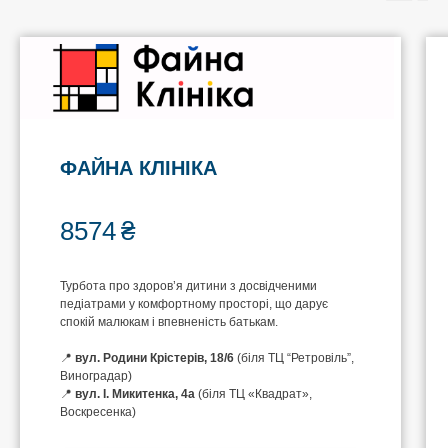
ФАЙНА КЛІНІКА
8574
₴
Турбота про здоров’я дитини з досвідченими
педіатрами у комфортному просторі, що дарує
спокій малюкам і впевненість батькам.
📍
вул. Родини Крістерів, 18/6
(біля ТЦ “Ретровіль”,
Виноградар)
📍
вул. І. Микитенка, 4а
(біля ТЦ «Квадрат»,
Воскресенка)