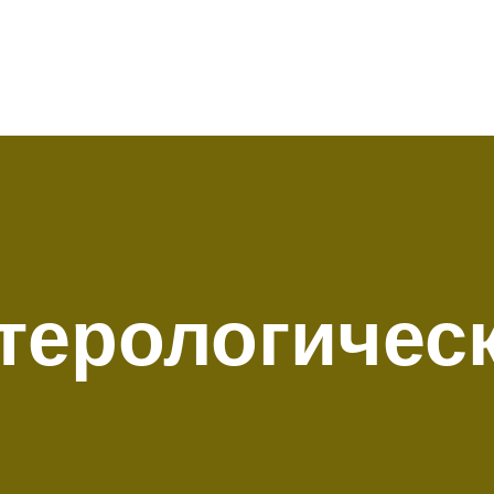
терологичес
p