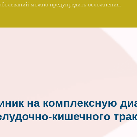
аболеваний можно предупредить осложнения.
иник на комплексную ди
елудочно-кишечного трак