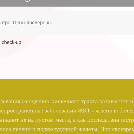
ентре. Цены проверены.
 check-up
левания желудочно-кишечного тракта разиваются 
аспространенные заболевания ЖКТ - язвенная болез
никают не на пустом месте, а как последствия гастр
зноса печени и поджелудочной железы. При своевр