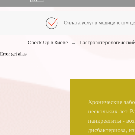
Оплата услуг в медицинском ц
Check-Up в Киеве
→
Гастроэнтерологический
Error get alias
Хронические забо
нескольких лет. Р
панкреатиты - воз
дисбактериоза, и