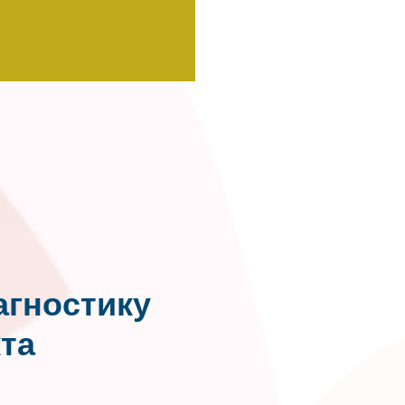
агностику
та