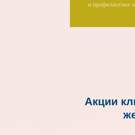
и профилактике з
Акции кл
ж