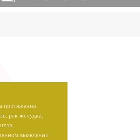
на протяжении
нь, рак желудка,
итов,
еменном выявлении