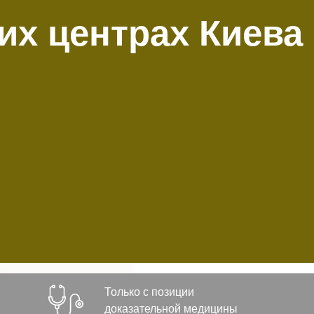
их центрах Киева
Только с позиции
доказательной медицины