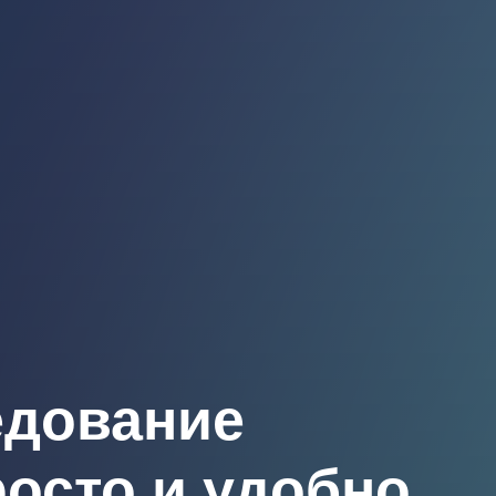
едование
росто и удобно