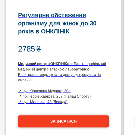
Регулярне обстеження
організму для жінок до 30
років в ОНКЛІНІК
2785
₴
Медичний центр
«ОНКЛІНІК»
✨ Багатопрофільний
медичний центр з власною лабораторією.
Електронна медкартка та доступ до результатів
онлайн.
📍 вул. Ярослава Мудрого, 30а
📍 пр. Героїв Харкова, 257 (Палац Спорту)
📍 вул. Молочна, 48 (Левада)
ЗАПИСАТИСЯ