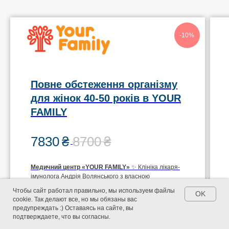
-10%
Повне обстеження організму
для жінок 40-50 років в YOUR
FAMILY
7830
₴
8700
₴
Медичний центр
«YOUR FAMILY»
✨ Клініка лікаря-
імунолога Андрія Волянського з власною
лабораторією.
Чтобы сайт работал правильно, мы используем файлы
OK
cookie. Так делают все, но мы обязаны вас
📍 вул. Кооперативна, 30 (Майдан Конституції)
предупреждать :) Оставаясь на сайте, вы
Чекапы
Скидки
Клиники
подтверждаете, что вы согласны.