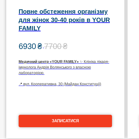
Повне обстеження організму
для жінок 30-40 років в YOUR
FAMILY
6930
₴
7700
₴
Медичний центр
«YOUR FAMILY»
✨ Клініка лікаря-
імунолога Андрія Волянського з власною
лабораторією.
📍 вул. Кооперативна, 30 (Майдан Конституції)
ЗАПИСАТИСЯ