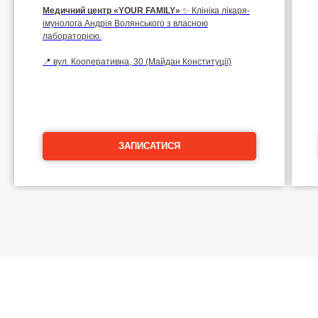
Медичний центр
«YOUR FAMILY»
✨ Клініка лікаря-
імунолога Андрія Волянського з власною
лабораторією.
📍 вул. Кооперативна, 30 (Майдан Конституції)
ЗАПИСАТИСЯ