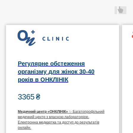
Регулярне обстеження
організму для жінок 30-40
років в ОНКЛІНІК
3365
₴
Медичний центр
«ОНКЛІНІК»
✨ Багатопрофільний
медичний центр з власною лабораторією.
Електронна медкартка та доступ до результатів
онлайн.