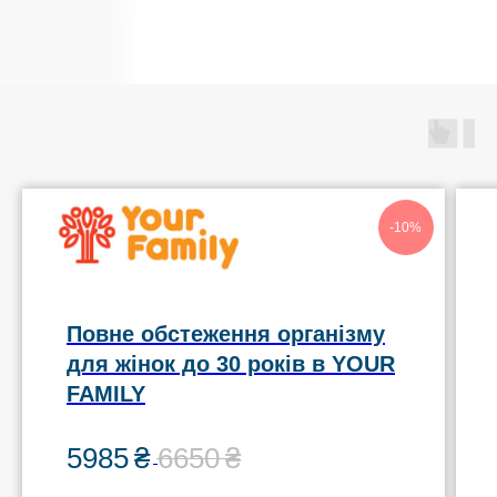
-10%
Повне обстеження організму
для жінок до 30 років в YOUR
FAMILY
5985
₴
6650
₴