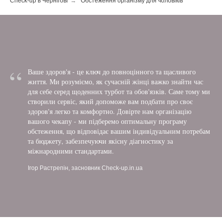
Check-up в Чернігові
→
Обстеження організму для чоловіків
“
Ваше здоров'я - це ключ до повноцінного та щасливого
життя. Ми розуміємо, як сучасній жінці важко знайти час
для себе серед щоденних турбот та обов'язків. Саме тому ми
створили сервіс, який допоможе вам подбати про своє
здоров'я легко та комфортно. Довірте нам організацію
вашого чекапу - ми підберемо оптимальну програму
обстеження, що відповідає вашим індивідуальним потребам
та бюджету, забезпечуючи якісну діагностику за
міжнародними стандартами.
Ігор Растрепін, засновник Check-up.in.ua