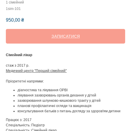
1 сімейний
1sim-101
950,00
₴
ЗАПИСАТИСЯ
Сімейний лікар
стаж з 2017 р.
Медичний центр "Перший сімейний"
Пріоритетні напрямки:
діагностика та лікування ОРВІ
лікування захворювань органів дихання у дітей
захворювання шлунково-кишкового тракту у дітей
планові профілактичні огляди та вакцинація
консультування батьків з питань догляду за здоров'ям дитини
Працює з: 2017
Спеціальність: Педіатр
Спеціальність: Сімейний лікар