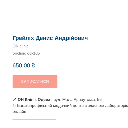
Грейліх Денис Андрійович
ON clinic
onclinic od-105
650,00
₴
ЗАПИСАТИСЯ
📍 ОН Клінік Одеса
| вул. Мала Арнаутська, 56
✨ Багатопрофільний медичний центр з власною лабораторією
онлайн.
___________________