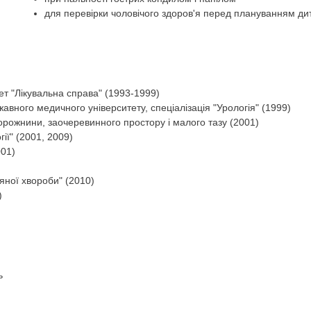
для перевірки чоловічого здоров'я перед плануванням ди
т "Лікувальна справа" (1993-1999)
авного медичного університету, спеціалізація "Урологія" (1999)
порожнини, заочеревинного простору і малого тазу (2001)
ії" (2001, 2009)
001)
яної хвороби" (2010)
)
ь