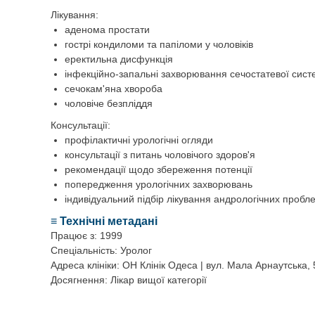
Лікування:
аденома простати
гострі кондиломи та папіломи у чоловіків
еректильна дисфункція
інфекційно-запальні захворювання сечостатевої сист
сечокам'яна хвороба
чоловіче безпліддя
Консультації:
профілактичні урологічні огляди
консультації з питань чоловічого здоров'я
рекомендації щодо збереження потенції
попередження урологічних захворювань
індивідуальний підбір лікування андрологічних пробл
≡ Технічні метадані
Працює з: 1999
Спеціальність: Уролог
Адреса клініки: ОН Клінік Одеса | вул. Мала Арнаутська, 
Досягнення: Лікар вищої категорії