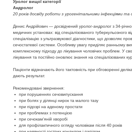
Уролог вищої категорії
Андролог
20 років досвіду роботи з урогенітальними інфекціями та 
Денис Андрійович — досвідчений уролог-андролог з 34-річно
медичних установах: від спеціалізованого туберкульозного ві
спеціалізацію з ультразвукової діагностики, що дозволяє пр
сечостатевої системи. Особливу увагу приділяє ранньому в
комплексному підходу до лікування чоловічих проблем. У сво
лікування та постійно оновлює знання на спеціалізованих кур
Пацієнти відзначають його тактовність при обговоренні деліка
дають результат.
Рекомендовані звернення:
при порушеннях сечовипускання
при болях у ділянці нирок та малого тазу
при підозрі на аденому простати
при проблемах з потенцією
при сечокам'яній хворобі
для профілактичного огляду чоловікам після 40 років
при наявності гострих кондилом і папілом