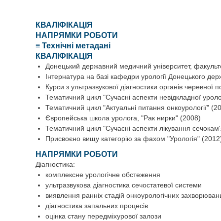
КВАЛІФІКАЦІЯ
НАПРЯМКИ РОБОТИ
≡ Технічні метадані
КВАЛІФІКАЦІЯ
Донецький державний медичний університет, факульте
Інтернатура на базі кафедри урології Донецького держ
Курси з ультразвукової діагностики органів черевної 
Тематичний цикл "Сучасні аспекти невідкладної уролог
Тематичний цикл "Актуальні питання онкоурології" (2
Європейська школа уролога, "Рак нирки" (2008)
Тематичний цикл "Сучасні аспекти лікування сечокам'
Присвоєно вищу категорію за фахом "Урологія" (2012
НАПРЯМКИ РОБОТИ
Діагностика:
комплексне урологічне обстеження
ультразвукова діагностика сечостатевої системи
виявлення ранніх стадій онкоурологічних захворюван
діагностика запальних процесів
оцінка стану передміхурової залози