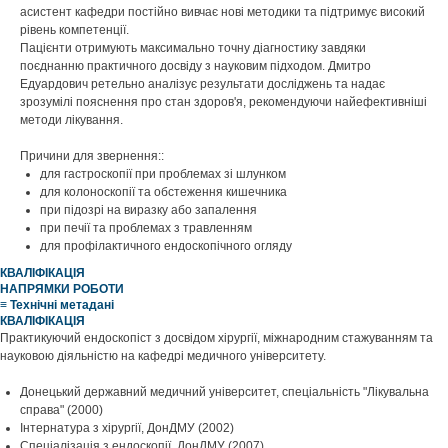
асистент кафедри постійно вивчає нові методики та підтримує високий
рівень компетенції.
Пацієнти отримують максимально точну діагностику завдяки
поєднанню практичного досвіду з науковим підходом. Дмитро
Едуардович ретельно аналізує результати досліджень та надає
зрозумілі пояснення про стан здоров'я, рекомендуючи найефективніші
методи лікування.
Причини для звернення::
для гастроскопії при проблемах зі шлунком
для колоноскопії та обстеження кишечника
при підозрі на виразку або запалення
при печії та проблемах з травленням
для профілактичного ендоскопічного огляду
КВАЛІФІКАЦІЯ
НАПРЯМКИ РОБОТИ
≡ Технічні метадані
КВАЛІФІКАЦІЯ
Практикуючий ендоскопіст з досвідом хірургії, міжнародним стажуванням та
науковою діяльністю на кафедрі медичного університету.
Донецький державний медичний університет, спеціальність "Лікувальна
справа" (2000)
Інтернатура з хірургії, ДонДМУ (2002)
Спеціалізація з ендоскопії, ДонДМУ (2007)