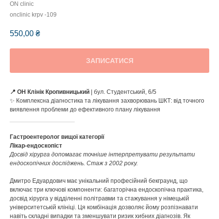
ON clinic
onclinic krpv -109
550,00
₴
ЗАПИСАТИСЯ
📍 ОН Клінік
Кропивницький
| бул. Студентський, 6/5
✨ Комплексна діагностика та лікування захворювань ШКТ: від точного
виявлення проблеми до ефективного плану лікування
___________________
Гастроентеролог вищої категорії
Лікар-ендоскопіст
Досвід хірурга допомагає точніше інтерпретувати результати
ендоскопічних досліджень. Стаж з 2002 року.
Дмитро Едуардович має унікальний професійний бекграунд, що
включає три ключові компоненти: багаторічна ендоскопічна практика,
досвід хірурга у відділенні політравми та стажування у німецькій
університетській клініці. Ця комбінація дозволяє йому розпізнавати
навіть складні випадки та зменшувати ризик хибних діагнозів. Як