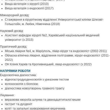
Вища категорія з хірургії (2010)
Вища категорія з ендоскопії (2017)
Міжнародний досвід:
Стажування в хірургічному відділенні Університетської клініки Шлезвіг-
Гольштейн, м. Любек, Німеччина (2018)
Науковий досвід:
Асистент кафедри хірургії №2, Харківський національний медичний
університет (з 2015)
Практичний досвід:
Міська лікарня №4, м. Маріуполь, лікар-хірург та ендоскопіст (2002-2011)
Обласна клінічна лікарня, відділення політравми, хірург-ендоскопіст (2011-
2022)
ОН Клінік Харків та Кропивницький, лікар-ендоскопіст (з 2022)
НАПРЯМКИ РОБОТИ
Ендоскопічна діагностика:
відеогастродуоденоскопія з уреазним тестом
колоноскопія з біопсією
діагностика новоутворень травного тракту
Лікування:
виразкова хвороба шлунка та дванадцятипалої кишки
гастрит та дуоденіт
коліт та запальні захворювання кишечника