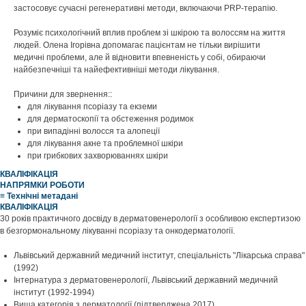
застосовує сучасні регенеративні методи, включаючи PRP-терапію.
Розуміє психологічний вплив проблем зі шкірою та волоссям на життя
людей. Олена Ігорівна допомагає пацієнтам не тільки вирішити
медичні проблеми, але й відновити впевненість у собі, обираючи
найбезпечніші та найефективніші методи лікування.
Причини для звернення::
для лікування псоріазу та екземи
для дерматоскопії та обстеження родимок
при випадінні волосся та алопеції
для лікування акне та проблемної шкіри
при грибкових захворюваннях шкіри
КВАЛІФІКАЦІЯ
НАПРЯМКИ РОБОТИ
≡ Технічні метадані
КВАЛІФІКАЦІЯ
30 років практичного досвіду в дерматовенерології з особливою експертизою
в безгормональному лікуванні псоріазу та онкодерматології.
Львівський державний медичний інститут, спеціальність "Лікарська справа"
(1992)
Інтернатура з дерматовенерології, Львівський державний медичний
інститут (1992-1994)
Вища категорія з дерматології (підтверджена 2017)