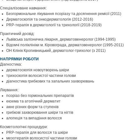
Спеціалізоване навчання:
Безгормональне лікування псоріазу та досягнення ремісії (2011)
Дерматоскопія та онкодерматологія (2012-2016)
PRP-терапія в дерматології та трихології (2018-2019)
Практичний досвід:
Львівська залізнична лікарня, дерматовенеролог (1994-1995)
Відомчі поліклініки м. Кіровограда, дерматовенеролог (1995-2011)
ОН Клінік Кропивницький, дерматолог-трихолог (з 2011)
НАПРЯМКИ РОБОТИ
Діагностика:
дерматоскопія новоутворень шкіри
трихоскопія волосистої частини голови
діагностика грибкових та запальних захворювань
Лікування:
псоріаз без гормональних препаратів
екзема та атопічний дерматит
акне різних форм та ступенів
грибкові захворювання шкіри та нігтів
алопеція та випадіння волосся
Косметологічні процедури:
PRP-терапія для волосся та шкіри
мезотерапія волосистої частини голови