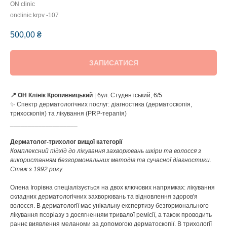
ON clinic
onclinic krpv -107
500,00
₴
ЗАПИСАТИСЯ
📍 ОН Клінік
Кропивницький
| бул. Студентський, 6/5
✨ Спектр дерматологічних послуг: діагностика (дерматоскопія,
трихоскопія) та лікування (PRP-терапія)
___________________
Дерматолог-трихолог вищої категорії
Комплексний підхід до лікування захворювань шкіри та волосся з
використанням безгормональних методів та сучасної діагностики.
Стаж з 1992 року.
Олена Ігорівна спеціалізується на двох ключових напрямках: лікування
складних дерматологічних захворювань та відновлення здоров'я
волосся. В дерматології має унікальну експертизу безгормонального
лікування псоріазу з досягненням тривалої ремісії, а також проводить
раннє виявлення меланоми за допомогою дерматоскопії. В трихології