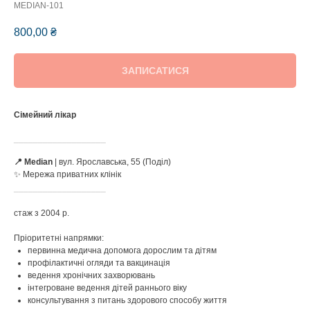
MEDIAN-101
800,00
₴
ЗАПИСАТИСЯ
Сімейний лікар
___________________
📍 Median
| вул. Ярославська, 55 (Поділ)
✨ Мережа приватних клінік
___________________
стаж з 2004 р.
Пріоритетні напрямки:
первинна медична допомога дорослим та дітям
профілактичні огляди та вакцинація
ведення хронічних захворювань
інтегроване ведення дітей раннього віку
консультування з питань здорового способу життя