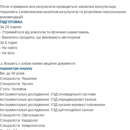
Після отримання всіх результатів проводиться заключна консультація
терапевта з комплексним аналізом результатів та розробкою персональних
рекомендацій.
ПІДГОТОВКА
За 24 години:
- Утримайтеся від алкоголю та фізичних навантажень
- Виключіть продукти, що викликають метеоризм
За 6 годин:
- Не пийте
- Не їжте
⚠️ Візьміть з собою наявні медичні документи
параметри пошуку
Вік: до 40 років
Спеціалісти: Терапевт
Спеціалісти: Уролог
Стать: Чоловіча
Інструментальні дослідження: УЗД сечовидільної системи
Інструментальні дослідження: УЗД передміхурової залози
Інструментальні дослідження: УЗД органів черевної порожнини
Інструментальні дослідження: УЗД щитоподібної залози
Спеціалісти: Офтальмолог
Спеціалісти: Кардіолог
Спеціалісти: Невропатолог