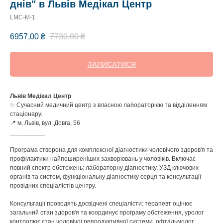
днів" в Львів Медікал Центр
LMC-M-1
6957,00
₴
7730,00
₴
ЗАПИСАТИСЯ
Львів Медікал Центр
✨ Сучасний медичний центр з власною лабораторією та відділенням
стаціонару.
📍 м. Львів, вул. Довга, 56
__________
Програма створена для комплексної діагностики чоловічого здоров'я та
профілактики найпоширеніших захворювань у чоловіків. Включає
повний спектр обстежень: лабораторну діагностику, УЗД ключових
органів та систем, функціональну діагностику серця та консультації
провідних спеціалістів центру.
Консультації проводять досвідчені спеціалісти: терапевт оцінює
загальний стан здоров'я та координує програму обстеження, уролог
контролює стан чоловічої репродуктивної системи, офтальмолог