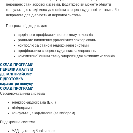
перевіряє стан зорової системи. Додатково ви можете обрати
консультацію кардіолога для оцінки серцево-судинної системи або
невролога для діагностики нервової системи.
Програма підходить для:
щорічного профілактичного огляду чоловіків
раннього виявлення урологічних захворювань
контролю за станом ендокринної системи
профілактики серцево-судинних захворювань
комплексної оцінки стану здоров'я для активних чоловіків
СКЛАД ПРОГРАМИ
ПЕРЕЛІК АНАЛІЗІВ
ДЕТАЛІ ПРИЙОМУ
ПІДГОТОВКА
параметри пошуку
СКЛАД ПРОГРАМИ
Серцево-судинна система
електрокардіограма (ЕКГ)
ліпідограма
консультація кардіолога (за вибором)
Ендокринна система
УЗД щитоподібної залози