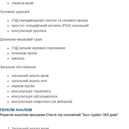
глюкоза крові
Чоловіче здоров'я
УЗД передміхурової залози та сечового міхура
простат-специфічний антиген (PSA) загальний
консультація уролога
Шлунково-кишковий тракт
УЗД органів черевної порожнини
печінкові проби
амілаза
Загальне обстеження
загальний аналіз крові
загальний аналіз сечі
ниркові проби
консультація терапевта
консультація офтальмолога
консультація невролога (за вибором)
ПЕРЕЛІК АНАЛІЗІВ
Перелік аналізів програми Check-Up чоловічий "Без турбот 365 днів"
Загальний аналіз крові