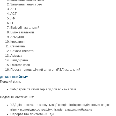
Загальний аналіз сечі
АЛТ
АСТ
ЛФ
ГГТ
Білірубін загальний
Білок загальний
Альбумін
Креатинін
Сечовина
Сечова кислота
Амілаза
Ліпідограма
Глюкоза крові
Простат-специфічний антиген (PSA) загальний
ДЕТАЛІ ПРИЙОМУ
Перший візит:
Забір крові та біоматеріалу для всіх аналізів
Подальші обстеження:
УЗД-діагностика та консультації спеціалістів розподіляються на два
візити відповідно до графіку лікарів та ваших побажань
Перерва між візитами - 3+ дні