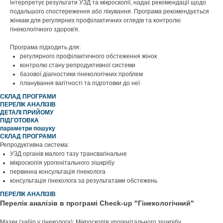
інтерпретує результати УЗД та мікроскопії, надає рекомендації щодо
подальшого спостереження або лікування. Програма рекомендується
жінкам для регулярних профілактичних оглядів та контролю
гінекологічного здоров'я.
Програма підходить для:
регулярного профілактичного обстеження жінок
контролю стану репродуктивної системи
базової діагностики гінекологічних проблем
планування вагітності та підготовки до неї
СКЛАД ПРОГРАМИ
ПЕРЕЛІК АНАЛІЗІВ
ДЕТАЛІ ПРИЙОМУ
ПІДГОТОВКА
параметри пошуку
СКЛАД ПРОГРАМИ
Репродуктивна система:
УЗД органів малого тазу трансвагінальне
мікроскопія урогенітального зішкрібу
первинна консультація гінеколога
консультація гінеколога за результатами обстежень
ПЕРЕЛІК АНАЛІЗІВ
Перелік аналізів в програмі Check-up "Гінекологічний"
Мазки (забір у гінеколога): Мікроскопія урогенітального зішкрібу