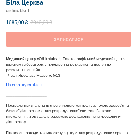
Біла Церква
onclinic-blcr-1
1685,00
₴
2040,00
₴
ЗАПИСАТИСЯ
Медичний центр
«ОН Клінік»
✨ Багатопрофільний медичний центр з
власною лабораторією. Електронна медкартка та доступ до
результатів онлайн.
📍 вул. Ярослава Мудрого, 5/13
На сторінку клініки ➝
___________________
Програма призначена для регулярного контролю жіночого здоров'я та
базової діагностики стану репродуктивної системи. Включає
гінекологічний огляд, ультразвукове дослідження та мікроскопічну
діагностику.
Гінеколог проводить комплексну оцінку стану репродуктивних органів,