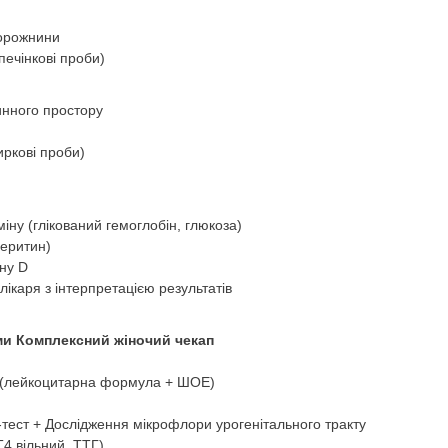
порожнини
(печінкові проби)
инного простору
иркові проби)
іну (глікований гемоглобін, глюкоза)
феритин)
іну D
лікаря з інтерпретацією результатів
ми Комплексний жіночий чекап
і (лейкоцитарна формула + ШОЕ)
-тест + Дослідження мікрофлори урогенітального тракту
4 вільний, ТТГ)