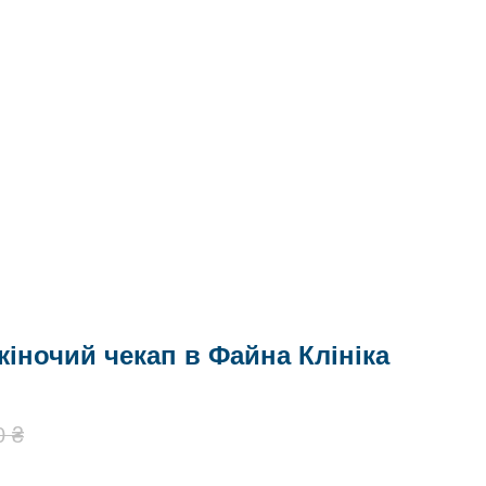
іночий чекап в Файна Клініка
0
₴