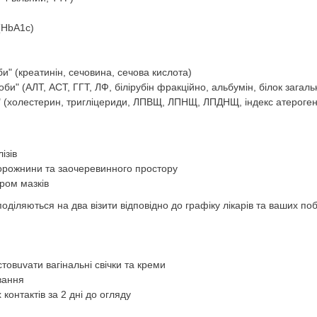
(HbA1c)
и" (креатинін, сечовина, сечова кислота)
би" (АЛТ, АСТ, ГГТ, ЛФ, білірубін фракційно, альбумін, білок загаль
" (холестерин, тригліцериди, ЛПВЩ, ЛПНЩ, ЛПДНЩ, індекс атероген
ізів
порожнини та заочеревинного простору
ором мазків
діляються на два візити відповідно до графіку лікарів та ваших п
товuvати вагінальні свічки та креми
вання
 контактів за 2 дні до огляду