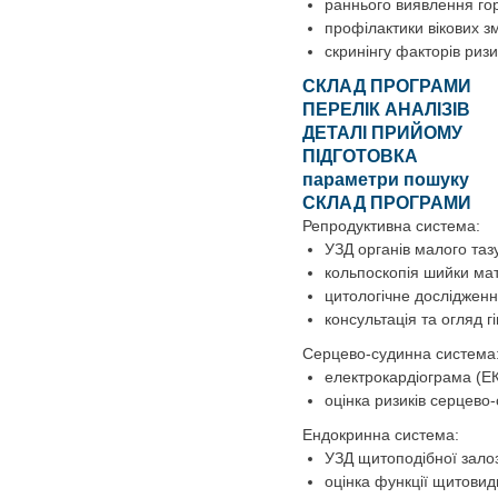
раннього виявлення г
профілактики вікових з
скринінгу факторів риз
СКЛАД ПРОГРАМИ
ПЕРЕЛІК АНАЛІЗІВ
ДЕТАЛІ ПРИЙОМУ
ПІДГОТОВКА
параметри пошуку
СКЛАД ПРОГРАМИ
Репродуктивна система:
УЗД органів малого таз
кольпоскопія шийки ма
цитологічне дослідженн
консультація та огляд г
Серцево-судинна система
електрокардіограма (Е
оцінка ризиків серцево
Ендокринна система:
УЗД щитоподібної зало
оцінка функції щитовидн