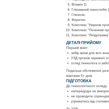
Вітамін D
Глікований гемоглобін 
Глюкоза
Феритин
Комплекс "Ниркові проб
Комплекс "Печінкові про
Комплекс "Ліпідограма
ДЕТАЛІ ПРИЙОМУ
Перший візит:
забір крові для всіх анал
УЗД органів черевної 
огляд гінеколога із заб
Подальші обстеження розпо
візитами 5+ днів
ПІДГОТОВКА
До гінекологічного огляду:
напередодні не викорис
не проводити спринцю
утриматись від статевих
До УЗД: