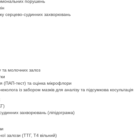
ормональних порушень
мін
ику серцево-судинних захворювань
у та молочних залоз
тки
я (ПАП-тест) та оцінка мікрофлори
інеколога із забором мазків для аналізу та підсумкова косультація
:
КГ)
-судинних захворювань (ліпідограма)
зи
ої залози (ТТГ, Т4 вільний)