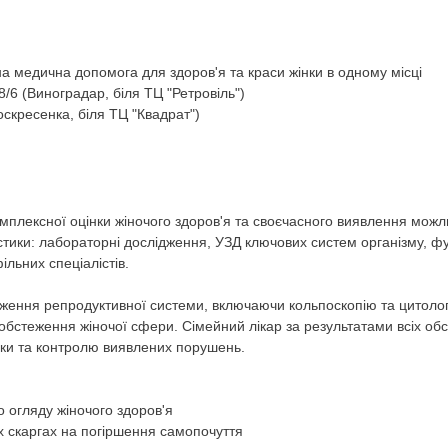
а медична допомога для здоров'я та краси жінки в одному місці
18/6 (Виноградар, біля ТЦ "Ретровіль")
Воскресенка, біля ТЦ "Квадрат")
плексної оцінки жіночого здоров'я та своєчасного виявлення можл
тики: лабораторні дослідження, УЗД ключових систем організму, фу
ільних спеціалістів.
еження репродуктивної системи, включаючи кольпоскопію та цитолог
обстеження жіночої сфери. Сімейний лікар за результатами всіх об
ики та контролю виявлених порушень.
 огляду жіночого здоров'я
их скаргах на погіршення самопочуття