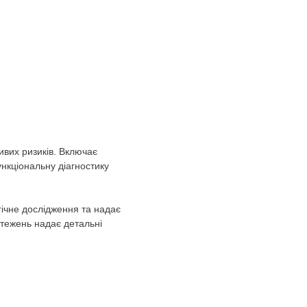
ивих ризиків. Включає
нкціональну діагностику
ічне дослідження та надає
стежень надає детальні