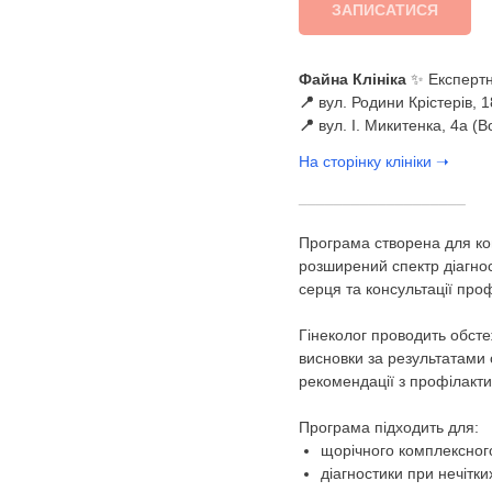
ЗАПИСАТИСЯ
Файна Клініка
✨ Експертн
📍
вул. Родини Крістерів, 
📍
вул. І. Микитенка, 4а (
На сторінку клініки ➝
___________________
Програма створена для ком
розширений спектр діагнос
серця та консультації проф
Гінеколог проводить обст
висновки за результатами 
рекомендації з профілакт
Програма підходить для:
щорічного комплексного
діагностики при нечітк