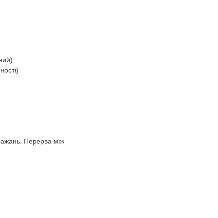
ний)
ності)
обажань. Перерва між