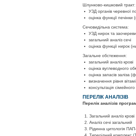
Шлунково-кишковий тракт:
УЗД органів черевної 
оцінка функції печінки 
Сечовидільна система:
УЗД нирок та заочерев
загальний аналіз сечі
оцінка функції нирок (н
Загальне обстеження:
загальний аналіз крові
оцінка вуглеводного обм
оцінка запасів заліза (
визначення рівня вітам
консультація сімейного 
ПЕРЕЛІК АНАЛІЗІВ
Перелік аналізів програ
Загальний аналіз кров
Аналіз сечі загальний
Рідинна цитологія ПАП
Тиреоідний комплекс (T