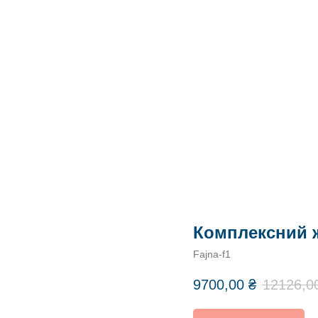
Комплексний ж
Fajna-f1
9700,00
₴
12126,0