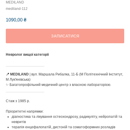
MEDILAND
mediland-112
1090,00
₴
ЗАПИСАТИСЯ
Невролог вищої категорії
___________________
📍 MEDILAND
| вул. Маршала Рибалка, 11-Б (М Політехнічний Інститут,
М Лук'янівська)
✨ Багатопрофільний медичний центр з власною лабораторією.
___________________
Стаж з 1985 р.
Пріоритетні напрямки:
діагностика та лікування остеохондрозу, радикуліту, нейропатій та
невритів
терапія енцефалопатій, дистоній та соматоформних розладів