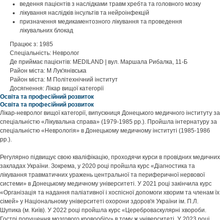
ведення пацієнтів з наслідками травм хребта та головного мозку
лікування наслідків інсультів та нейроінфекцій
призначення медикаментозного лікування та проведення
лікувальних блокад
Працює з: 1985
Спеціальність: Невролог
Де приймає пацієнтів: MEDILAND | вул. Маршала Рибалка, 11-Б
Район міста: М Лук'янівська
Район міста: М Політехнічний інститут
Досягнення: Лікар вищої категорії
Освіта та професійний розвиток
Освіта та професійний розвиток
Лікар-невролог вищої категорії, випускниця Донецького медичного інституту за
спеціальністю «Лікувальна справа» (1979-1985 рр.). Пройшла інтернатуру за
спеціальністю «Неврологія» в Донецькому медичному інституті (1985-1986
рр.).
Регулярно підвищує свою кваліфікацію, проходячи курси в провідних медичних
закладах України. Зокрема, у 2020 році пройшла курс «Діагностика та
лікування травматичних уражень центральної та периферичної нервової
системи» в Донецькому медичному університеті. У 2021 році закінчила курс
«Організація та надання паліативної і хоспісної допомоги хворим та членам їх
сімей» у Національному університеті охорони здоров'я України ім. П.Л.
Шупика (м. Київ). У 2022 році пройшла курс «Цереброваскулярні хвороби.
Гострі порушення мозгового кровообігу» в тому ж університеті. У 2023 році