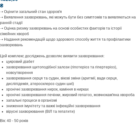
₴
➝ Оцінити загальний стан здоров'я
➝ Виявлення захворювань, які можуть бути без симптомів та виявляються на
ранній стадії
➝ Оцінка ризику захворювань на основі особистих факторів та історії
сімейних хвороб
➝ Надання рекомендацій щодо здорового способу життя та профілактики
захворювань
Цей комплекс досліджень дозволяє виявити захворювання:
цукровий діабет
захворювання щитоподібної залози (гіпотеріоз та гіпертеріоз),
новоутворення
захворювання серця та судин, вікові зміни (аритмії, вади серця,
дисліпідемія, атеросклероз судин шиї)
хронічні захворювання нирок, каміння в нирках
хронічні захворювання печінки, жировий гепатоз, жовчнокам'яна хвороба
запальні процеси в організмі
зниження імунітету та важкі інфекційні захворювання
вірусні захворювання (ВІЛ та гепатити)
Вік: 40 - 50 років